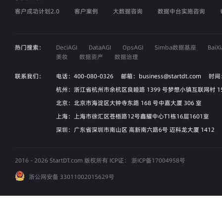
客户成功计划2.0
客户案例
大数据咨询
数据中台实施咨询
热门搜索：
DeciAGI
DataAGI
OpsAGI
Simba数据基座
Bai
美妆
数据资产
数据治理
联系我们：
电话：400-080-0326 邮箱：business@startdt.com 时间
杭州：浙江省杭州市余杭区良睦路 1399 号梦想小镇互联网村 
北京：北京市海淀区大钟寺东路 168 号中嘉大厦 306 室
上海：上海市徐汇区苍梧路12号鑫耀中心T1栋16层1601室
深圳：广东省深圳市南山区 高新南六路6号 迈科龙大厦 1412
2016 - 2026 StartDT.com 版权所有 ICP证：
浙ICP备17004958号
浙公网安备 33011002015629号