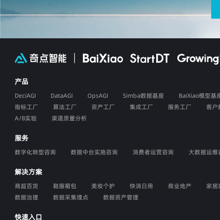
产品
DeciAGI
DataAGI
OpsAGI
Simba数据基座
BaiXiao模型基
指标工厂
算法工厂
资产工厂
集成工厂
服务工厂
客户
A/B实验
渠道质量分析
服务
数字化转型咨询
数据中台实施咨询
消费者运营咨询
大数据运维
解决方案
商超百货
鞋服箱包
美妆个护
快消日用
商业地产
家居
数据治理
数据采集埋点
数据资产管理
快速入口