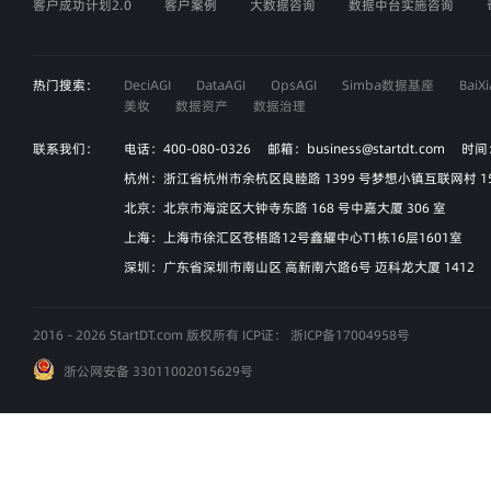
客户成功计划2.0
客户案例
大数据咨询
数据中台实施咨询
热门搜索：
DeciAGI
DataAGI
OpsAGI
Simba数据基座
Bai
美妆
数据资产
数据治理
联系我们：
电话：400-080-0326 邮箱：business@startdt.com 时间
杭州：浙江省杭州市余杭区良睦路 1399 号梦想小镇互联网村 
北京：北京市海淀区大钟寺东路 168 号中嘉大厦 306 室
上海：上海市徐汇区苍梧路12号鑫耀中心T1栋16层1601室
深圳：广东省深圳市南山区 高新南六路6号 迈科龙大厦 1412
2016 - 2026 StartDT.com 版权所有 ICP证：
浙ICP备17004958号
浙公网安备 33011002015629号