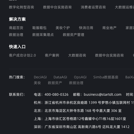
数字化转型咨询
数据中台实施咨询
消费者运营咨询
大数据运维
解决方案
商超百货
鞋服箱包
美妆个护
快消日用
商业地产
家居
数据治理
数据采集埋点
数据资产管理
快速入口
客户成功计划2.0
客户案例
大数据咨询
数据中台实施咨询
热门搜索：
DeciAGI
DataAGI
OpsAGI
Simba数据基座
Bai
美妆
数据资产
数据治理
联系我们：
电话：400-080-0326 邮箱：business@startdt.com 时间
杭州：浙江省杭州市余杭区良睦路 1399 号梦想小镇互联网村 
北京：北京市海淀区大钟寺东路 168 号中嘉大厦 306 室
上海：上海市徐汇区苍梧路12号鑫耀中心T1栋16层1601室
深圳：广东省深圳市南山区 高新南六路6号 迈科龙大厦 1412