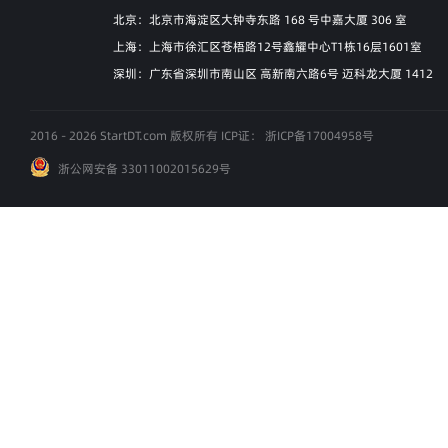
北京：北京市海淀区大钟寺东路 168 号中嘉大厦 306 室
上海：上海市徐汇区苍梧路12号鑫耀中心T1栋16层1601室
深圳：广东省深圳市南山区 高新南六路6号 迈科龙大厦 1412
2016 - 2026 StartDT.com 版权所有 ICP证：
浙ICP备17004958号
浙公网安备 33011002015629号