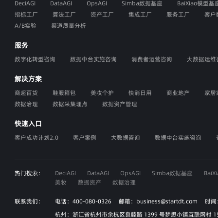
DeciAGI
DataAGI
OpsAGI
Simba数据基座
BaiXiao模型基
指标工厂
算法工厂
资产工厂
集成工厂
服务工厂
客户
A/B实验
渠道质量分析
服务
数字化转型咨询
数据中台实施咨询
消费者运营咨询
大数据运维
解决方案
商超百货
鞋服箱包
美妆个护
快消日用
商业地产
家居
数据治理
数据采集埋点
数据资产管理
快速入口
客户成功计划2.0
客户案例
大数据咨询
数据中台实施咨询
热门搜索：
DeciAGI
DataAGI
OpsAGI
Simba数据基座
Bai
美妆
数据资产
数据治理
联系我们：
电话：400-080-0326 邮箱：business@startdt.com 时间
杭州：浙江省杭州市余杭区良睦路 1399 号梦想小镇互联网村 